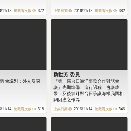
6/11/18
372
2016/11/18
382
劉世芳 委員
會期 會議別：外交及國
『第一屆台日海洋事務合作對話會
議』先期準備、進行過程、會議成
果，及後續針對台日爭議海權我國相
關因應之作為
6/11/14
318
2016/11/14
346