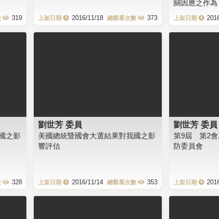
關因應之作為
319
2016/11/18
373
201
劉世芳 委員
劉世芳 委員
國之影
美國總統暨國會大選結果對我國之影
第9屆 第2
響評估
防委員會
328
2016/11/14
353
201