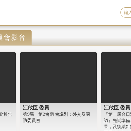
員會影音
江啟臣 委員
江啟臣 委員
務報告
第9屆 第2會期 會議別：外交及國
『第一屆台日
防委員會
議』先期準備
果，及後續針