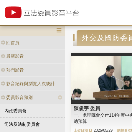
外交及國防委
回首頁
最新影音
熱門影音
影音紀錄與瀏覽人次統計
委員影音類別
陳俊宇 委員
內政委員會
一、處理院會交付114年度中
總預算
司法及法制委員會
2025/05/29