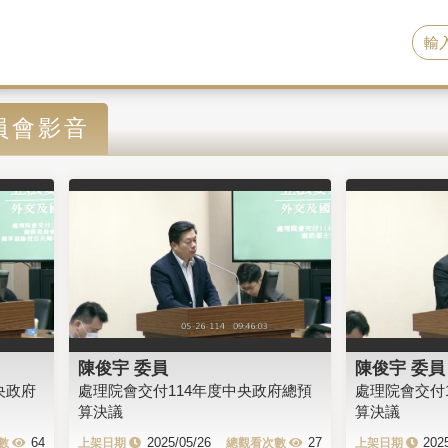
員會影音
陳俊宇 委員
陳俊宇 委員
央政府
處理院會交付114年度中央政府總預
處理院會交付
算決議
算決議
64
2025/05/26
27
202