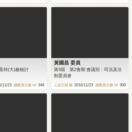
黃國昌 委員
及特(大)赦檢討
第9屆 第2會期 會議別：司法及法
制委員會
6/11/23
349
2016/11/23
300