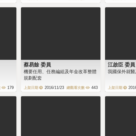
蔡易餘 委員
江啟臣 委員
機要任用、任務編組及年金改革整體
我國保外就醫
規劃配套
179
2016/11/23
443
201