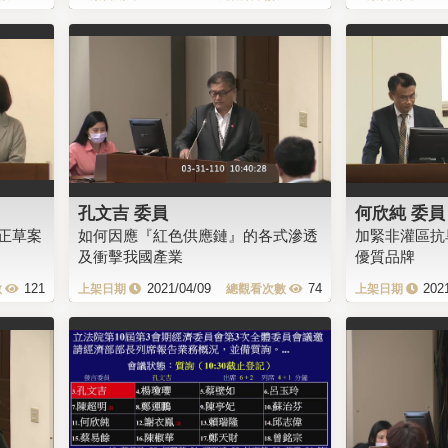
孔文吉 委員
何欣純 委員
正草案
如何因應『紅色供應鏈』的各式滲透
加緊非灌區抗
及衝擊我國產業
優質品牌
121
2021/04/09
74
202