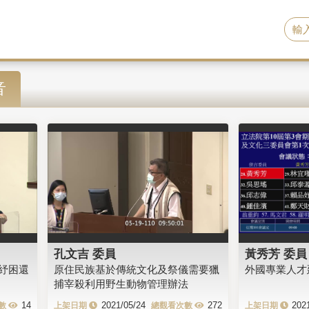
音
孔文吉 委員
黃秀芳 委員
紓困還
原住民族基於傳統文化及祭儀需要獵
外國專業人才
捕宰殺利用野生動物管理辦法
14
2021/05/24
272
202