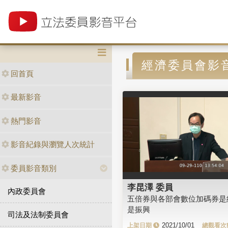
經濟委員會影
回首頁
最新影音
熱門影音
影音紀錄與瀏覽人次統計
委員影音類別
李昆澤 委員
內政委員會
五倍券與各部會數位加碼券是
是振興
司法及法制委員會
2021/10/01