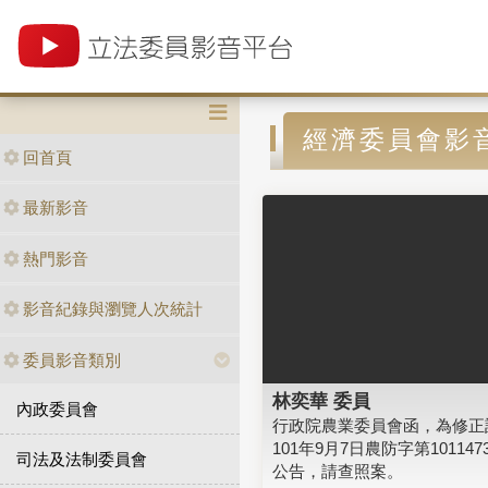
經濟委員會影
回首頁
最新影音
熱門影音
影音紀錄與瀏覽人次統計
委員影音類別
林奕華 委員
內政委員會
行政院農業委員會函，為修正
101年9月7日農防字第1011473
司法及法制委員會
公告，請查照案。