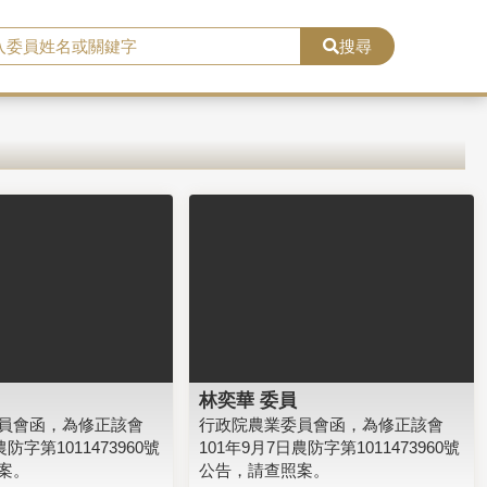
搜尋
林奕華 委員
員會函，為修正該會
行政院農業委員會函，為修正該會
農防字第1011473960號
101年9月7日農防字第1011473960號
案。
公告，請查照案。