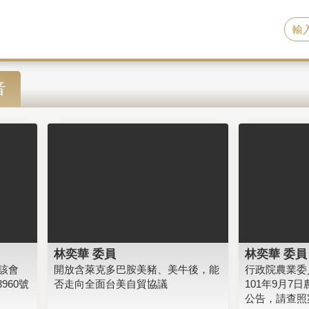
音
林奕華 委員
林奕華 委員
該會
開放含萊克多巴胺美豬、美牛後，能
行政院農業委
960號
否走向全面台美自貿協議
101年9月7日
公告，請查照