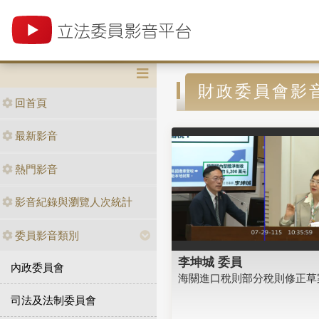
財政委員會影
回首頁
最新影音
熱門影音
影音紀錄與瀏覽人次統計
委員影音類別
李坤城 委員
內政委員會
海關進口稅則部分稅則修正草
司法及法制委員會