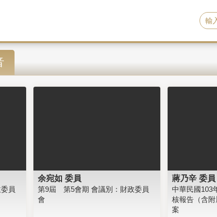
音
余宛如 委員
蔣乃辛 委員
政委員
第9屆 第5會期 會議別：財政委員
中華民國10
會
核報告（含附
案