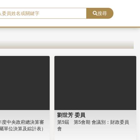
搜尋
劉世芳 委員
3年度中央政府總決算審
第9屆 第5會期 會議別：財政委員
屬單位決算及綜計表）
會