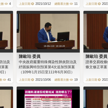
4
2021/10/12
11
202
陳歐珀 委員
陳歐珀 委員
防治及
中央政府嚴重特殊傳染性肺炎防治及
證券交易稅條
預算案
紓困振興特別預算第4次追加預算案
條文修正草案
0日）
（109年1月15日至111年6月30日）
41
2021/10/06
19
202