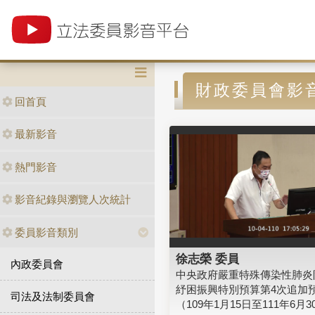
財政委員會影
回首頁
最新影音
熱門影音
影音紀錄與瀏覽人次統計
委員影音類別
徐志榮 委員
內政委員會
中央政府嚴重特殊傳染性肺炎
紓困振興特別預算第4次追加
司法及法制委員會
（109年1月15日至111年6月3