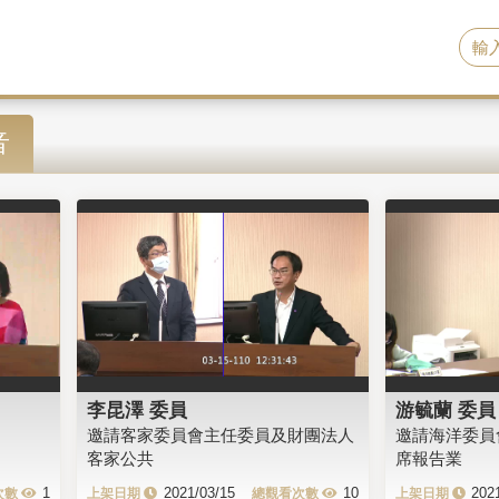
音
李昆澤 委員
游毓蘭 委員
邀請客家委員會主任委員及財團法人
邀請海洋委員
客家公共
席報告業
1
2021/03/15
10
202