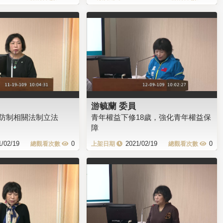
游毓蘭 委員
防制相關法制立法
青年權益下修18歲，強化青年權益保
障
1/02/19
0
2021/02/19
0