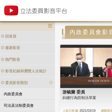
內政委員會影
回首頁
最新影音
熱門影音
影音紀錄與瀏覽人次統計
委員影音類別
游毓蘭 委員
內政委員會
糾纏行為防制法草案
司法及法制委員會
2021/03/19