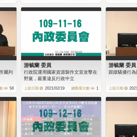
游毓蘭 委員
游毓蘭 委員
所屬列
行政院運用國家資源製作文宣攻擊在
跟蹤騷擾行為
野黨，嚴重違反行政中立
58
2021/02/19
1
202