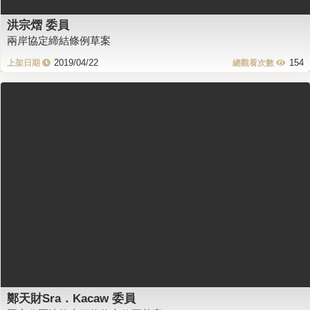
洪宗熠 委員
兩岸協定締結條例草案
2019/04/22
154
鄭天財Sra．Kacaw 委員