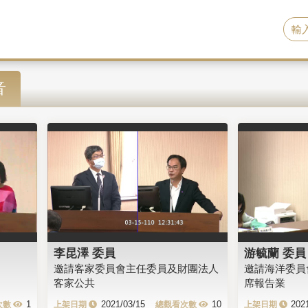
音
李昆澤 委員
游毓蘭 委員
邀請客家委員會主任委員及財團法人
邀請海洋委員
客家公共
席報告業
1
2021/03/15
10
202