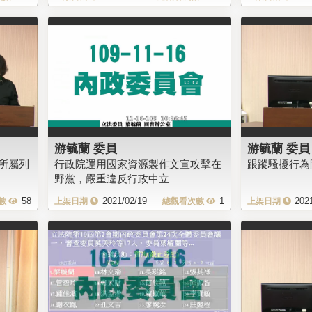
游毓蘭 委員
游毓蘭 委員
所屬列
行政院運用國家資源製作文宣攻擊在
跟蹤騷擾行為
野黨，嚴重違反行政中立
58
2021/02/19
1
202