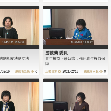
游毓蘭 委員
防制相關法制立法
青年權益下修18歲，強化青年權益保
障
1/02/19
0
2021/02/19
0