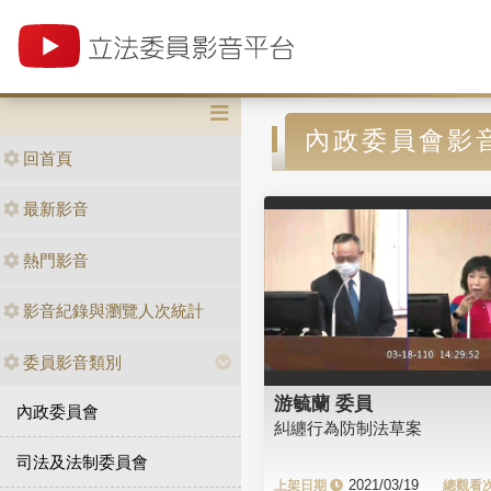
內政委員會影
回首頁
最新影音
熱門影音
影音紀錄與瀏覽人次統計
委員影音類別
游毓蘭 委員
內政委員會
糾纏行為防制法草案
司法及法制委員會
2021/03/19