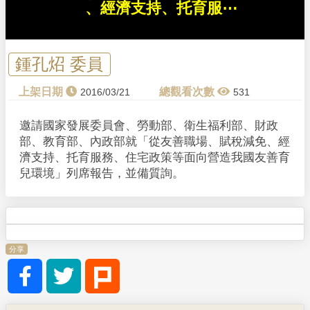
l
、經濟支持、托育服⋯
a
y
鍾孔炤 委員
V
2016/03/21
531
i
邀請國家發展委員會、勞動部、衛生福利部、財政
部、教育部、內政部就「從友善職場、賦稅減免、經
d
濟支持、托育服務、住宅政策等面向營造我國友善育
兒環境」列席報告，並備質詢。
e
o
分享