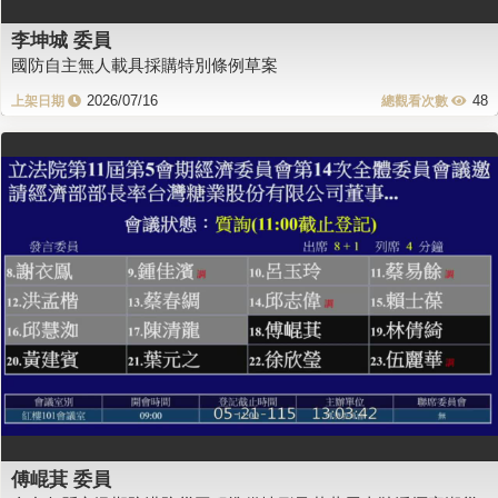
李坤城 委員
國防自主無人載具採購特別條例草案
2026/07/16
48
傅崐萁 委員