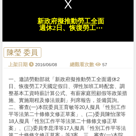
a
l
w
i
n
d
新政府擬推動勞工全面
o
w
週休2日、恢復勞工⋯
.
陳瑩 委員
2016/06/08
57
一、邀請勞動部就「新政府擬推動勞工全面週休2
日、恢復勞工7天國定假日、彈性加班工時配套、調
整基本工資時薪計算公式、有薪家庭照顧假等政策措
施、實施期程及修法規劃」列席報告，並備質詢。
二、審查(一)本院委員王育敏等20人擬具「性別工作
平等法第二十條條文修正草案」、(二)委員陳怡潔等
18人擬具「性別工作平等法第二十條條文修正草
案」、(三)委員李昆澤等17人擬具「性別工作平等法
第二十條條文修正草案」等3案。 三、審查(一)本院