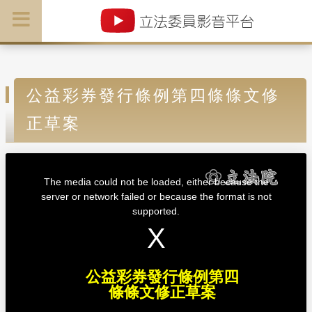
公益彩券發行條例第四條條文修
正草案
T
h
i
The media could not be loaded, either because the
s
i
server or network failed or because the format is not
s
a
supported.
m
o
d
a
l
w
i
n
d
公益彩券發行條例第四
o
w
條條文修正草案
.