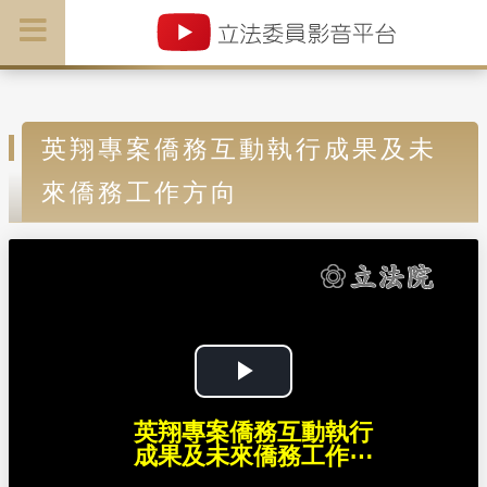
英翔專案僑務互動執行成果及未
來僑務工作方向
P
英翔專案僑務互動執行
l
成果及未來僑務工作⋯