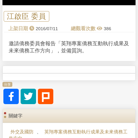
a
y
江啟臣 委員
V
2016/07/11
386
i
邀請僑務委員會報告「英翔專案僑務互動執行成果及
未來僑務工作方向」，並備質詢。
d
e
o
分享
關鍵字
外交及國防
、
英翔專案僑務互動執行成果及未來僑務工