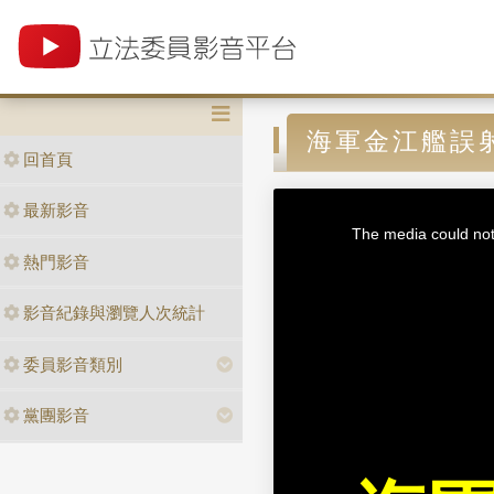
海軍金江艦誤
回首頁
T
最新影音
h
i
The media could not 
s
i
熱門影音
s
a
m
o
d
影音紀錄與瀏覽人次統計
a
l
w
i
n
委員影音類別
d
o
w
.
黨團影音