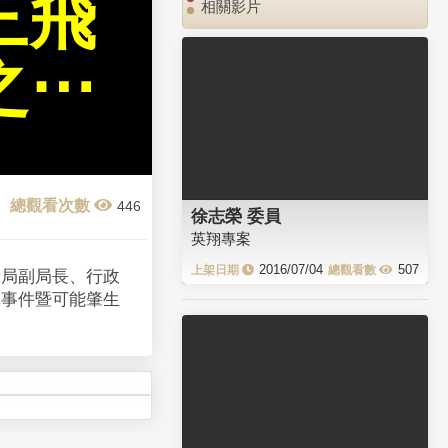
三飛
相關影片
之⋯
446
徐志榮 委員
英翔專案
2016/07/04
507
全局副局長、行政
彈事件暨可能肇生