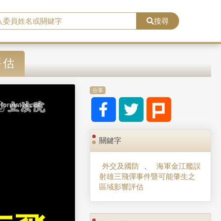
搜尋
評估
分享
format is not
關鍵字
外交及國防
、
海軍金江艦誤
射雄三飛彈事件暨可能肇生之
區域影響評估