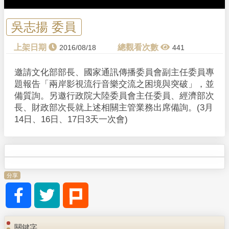
a
y
吳志揚 委員
V
2016/08/18
441
i
邀請文化部部長、國家通訊傳播委員會副主任委員專
題報告「兩岸影視流行音樂交流之困境與突破」，並
d
備質詢。另邀行政院大陸委員會主任委員、經濟部次
長、財政部次長就上述相關主管業務出席備詢。(3月
e
14日、16日、17日3天一次會)
o
分享
關鍵字