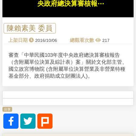
l
央政府總決算審核報⋯
a
y
陳賴素美 委員
V
2016/10/06
217
i
審查「中華民國103年度中央政府總決算審核報告
（含附屬單位決算及綜計表）案」關於文化部主管、
d
國立故宮博物院 (含附屬單位決算營業及非營業特種
基金部分、政府捐助成立財團法人)。
e
o
分享