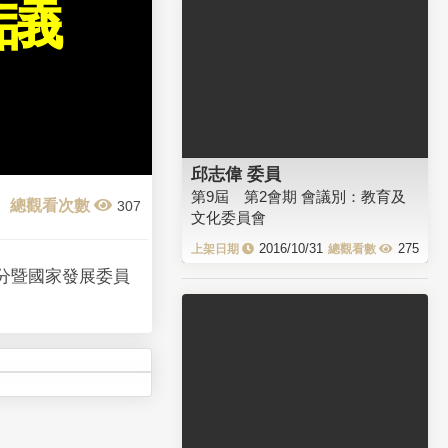
會議
邱志偉 委員
第9屆 第2會期 會議別：教育及
307
文化委員會
2016/10/31
275
分暨國家發展委員