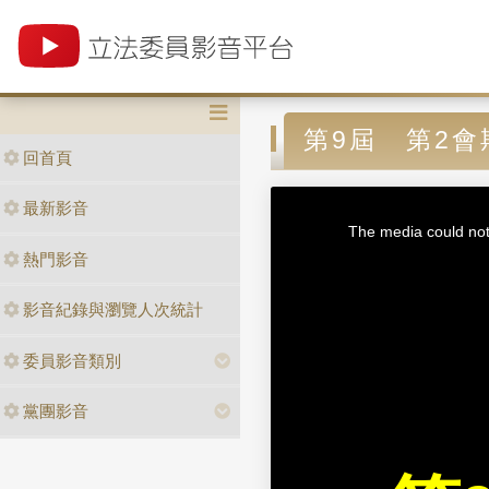
第9屆 第2會
回首頁
T
最新影音
h
i
The media could not 
s
i
熱門影音
s
a
m
o
d
影音紀錄與瀏覽人次統計
a
l
w
i
n
委員影音類別
d
o
w
.
黨團影音