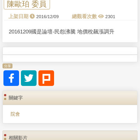
y
陳歐珀 委員
V
2016/12/09
2301
i
20161209國是論壇-民怨沸騰 地價稅飆漲調升
d
e
分享
o
關鍵字
院會
相關影片