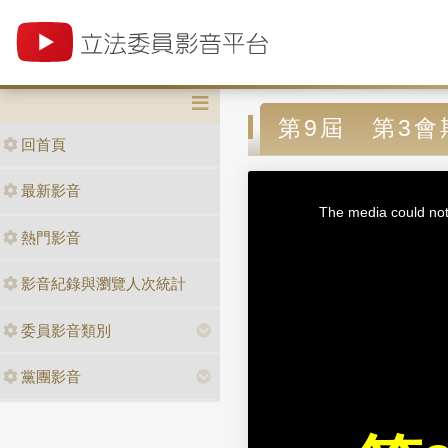
第9屆 第3會
回首頁
T
最新影音
h
i
The media could not 
s
i
熱門影音
s
a
m
o
d
影音紀錄與瀏覽人次統計
a
l
w
i
n
委員影音類別
d
o
w
.
黨團影音