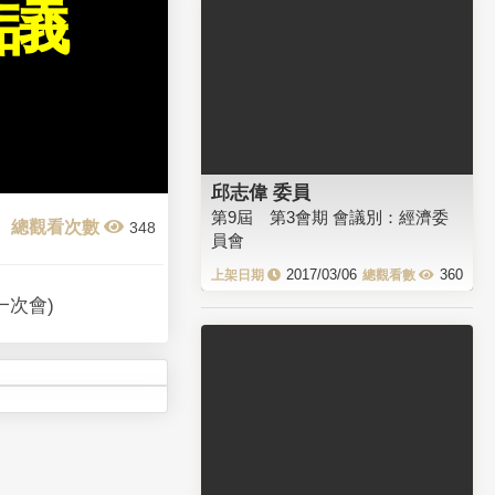
會議
邱志偉 委員
第9屆 第3會期 會議別：經濟委
348
員會
2017/03/06
360
一次會)