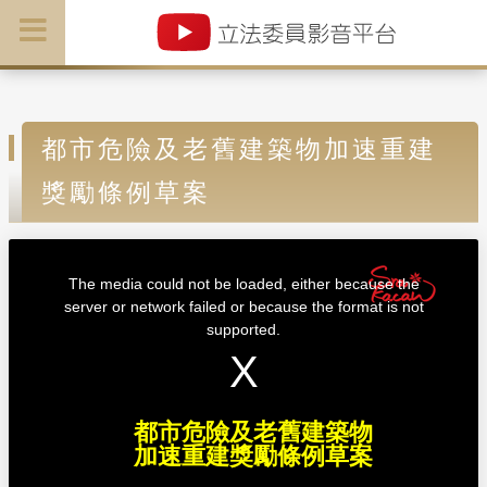
都市危險及老舊建築物加速重建
獎勵條例草案
T
h
i
The media could not be loaded, either because the
s
i
server or network failed or because the format is not
s
a
supported.
m
o
d
a
l
w
i
n
d
都市危險及老舊建築物
o
w
加速重建獎勵條例草案
.