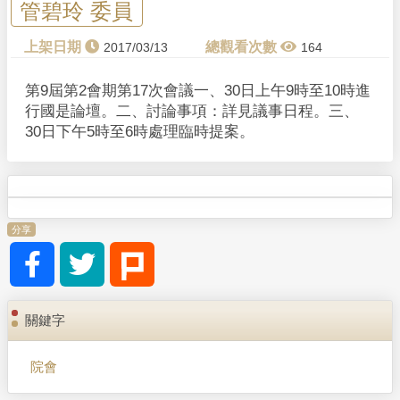
y
管碧玲 委員
V
2017/03/13
164
i
第9屆第2會期第17次會議一、30日上午9時至10時進
行國是論壇。二、討論事項：詳見議事日程。三、
d
30日下午5時至6時處理臨時提案。
e
o
分享
關鍵字
院會