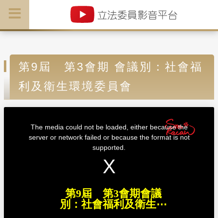
第9屆 第3會期 會議別：社會福
利及衛生環境委員會
T
h
i
The media could not be loaded, either because the
s
i
server or network failed or because the format is not
s
a
supported.
m
o
d
a
l
w
i
n
d
第9屆 第3會期會議
o
w
別：社會福利及衛生⋯
.