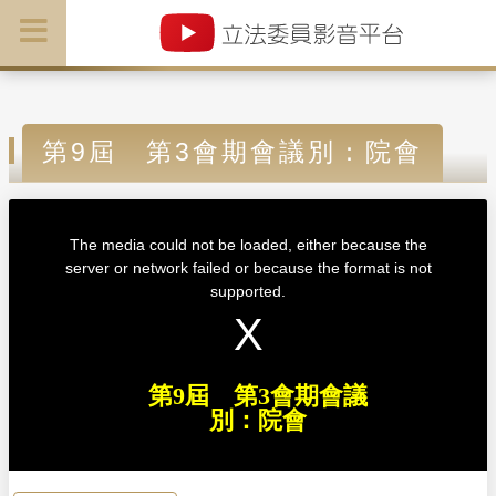
第9屆 第3會期會議別：院會
T
h
i
The media could not be loaded, either because the
s
i
server or network failed or because the format is not
s
a
supported.
m
o
d
a
l
w
i
n
d
第9屆 第3會期會議
o
w
別：院會
.