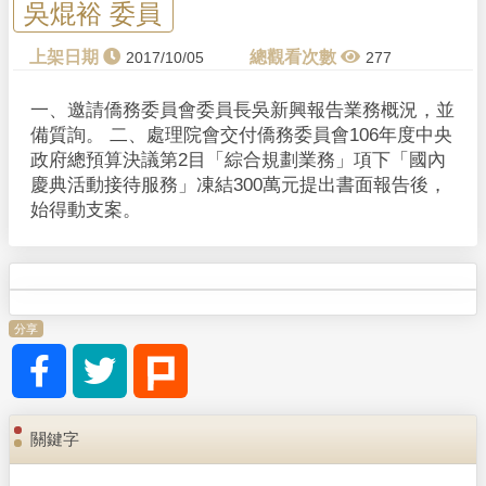
y
吳焜裕 委員
V
2017/10/05
277
i
一、邀請僑務委員會委員長吳新興報告業務概況，並
備質詢。 二、處理院會交付僑務委員會106年度中央
d
政府總預算決議第2目「綜合規劃業務」項下「國內
慶典活動接待服務」凍結300萬元提出書面報告後，
e
始得動支案。
o
分享
關鍵字