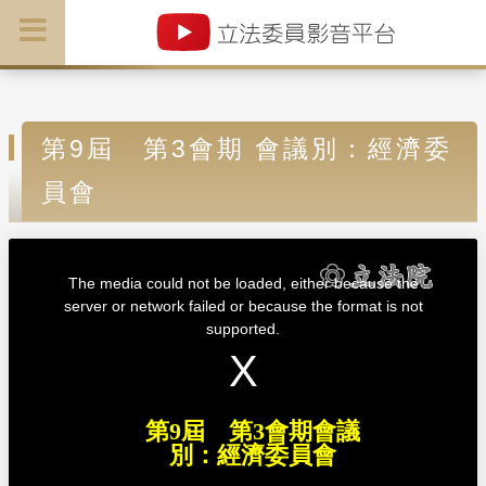
第9屆 第3會期 會議別：經濟委
員會
T
h
i
The media could not be loaded, either because the
s
i
server or network failed or because the format is not
s
a
supported.
m
o
d
a
l
w
i
n
d
第9屆 第3會期會議
o
w
別：經濟委員會
.