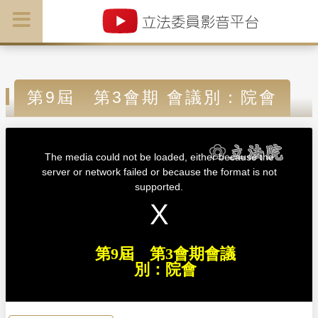
第9屆 第3會期 會議別：院會
T
h
i
The media could not be loaded, either because the
s
i
server or network failed or because the format is not
s
a
supported.
m
o
d
a
l
w
i
n
d
第9屆 第3會期會議
o
w
別：院會
.