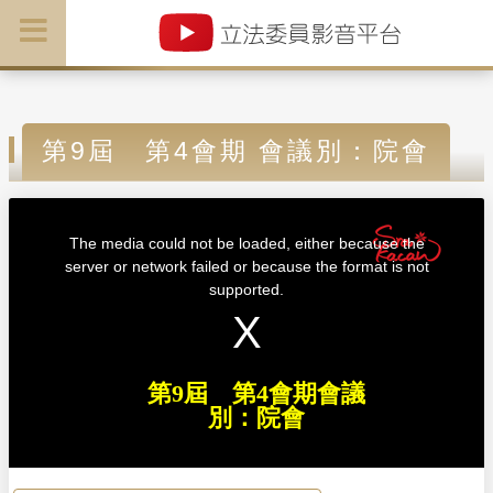
第9屆 第4會期 會議別：院會
T
h
i
The media could not be loaded, either because the
s
i
server or network failed or because the format is not
s
a
supported.
m
o
d
a
l
w
i
n
d
第9屆 第4會期會議
o
w
別：院會
.