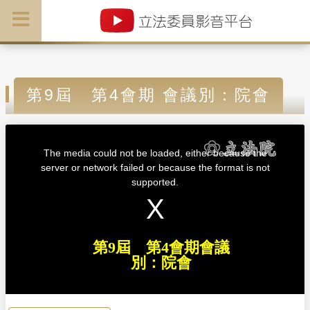
第9屆 第4會期 會議別：院會
T
h
i
The media could not be loaded, either because the
s
i
server or network failed or because the format is not
s
a
supported.
m
o
d
a
l
w
i
n
d
第9屆 第4會期會議
o
w
別：院會
.