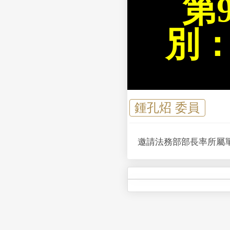
第
別
鍾孔炤 委員
邀請法務部部長率所屬