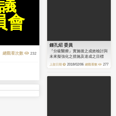
會議
員會
鍾孔炤 委員
『分級醫療』實施後之成效檢討與
232
未來擬強化之措施及達成之目標
2018/02/06
277