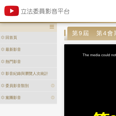
第9屆 第4會
回首頁
T
最新影音
h
i
The media could not 
s
i
熱門影音
s
a
m
o
d
影音紀錄與瀏覽人次統計
a
l
w
i
n
委員影音類別
d
o
w
.
黨團影音