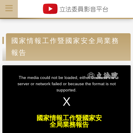
國家情報工作暨國家安全局業務
報告
T
h
i
The media could not be loaded, either because the
s
i
server or network failed or because the format is not
s
a
supported.
m
o
d
a
l
w
i
n
d
國家情報工作暨國家安
o
w
全局業務報告
.