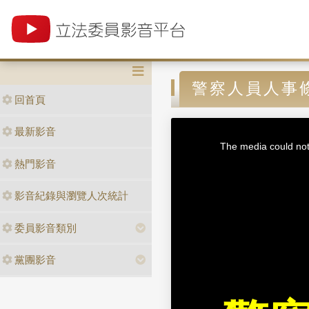
警察人員人事
回首頁
T
最新影音
h
i
The media could not 
s
i
熱門影音
s
a
m
o
d
影音紀錄與瀏覽人次統計
a
l
w
i
n
委員影音類別
d
o
w
.
黨團影音