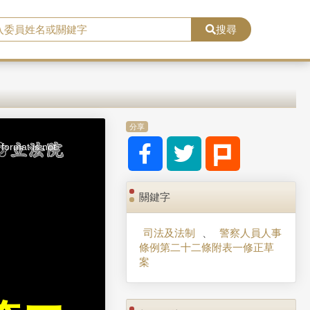
搜尋
分享
format is not
關鍵字
司法及法制
、
警察人員人事
條例第二十二條附表一修正草
案