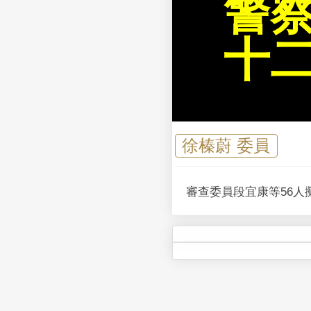
警
十
徐榛蔚 委員
審查委員段宜康等56