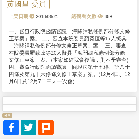
y
黃國昌 委員
V
2018/06/21
359
i
一、審查行政院函請審議「海關緝私條例部分條文修
正草案」案。 二、審查本院委員顏寬恒等17人擬具
d
「海關緝私條例部分條文修正草案」案。 三、審查
本院委員羅致政等20人擬具「海關緝私條例部分條
e
文修正草案」案。(本案如經院會復議，則不予審查)
四、審查行政院函請審議「關稅法第十七條、第八十
o
四條及第九十六條條文修正草案」案。(12月4日、12
月6日及12月7日三天一次會)
分享