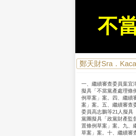
不
鄭天財Sra．Kac
一、繼續審查委員葉宜津
擬具「不當黨產處理條例
例草案」案。 四、繼續
案」案。 五、繼續審查
委員高志鵬等21人擬具
黨團擬具「政黨財產監督
置條例草案」案。 九、
草案」案。 十、繼續審