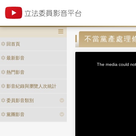
不當黨產處理
回首頁
T
最新影音
h
i
The media could not 
s
i
熱門影音
s
a
m
o
d
影音紀錄與瀏覽人次統計
a
l
w
i
n
委員影音類別
d
o
w
.
黨團影音