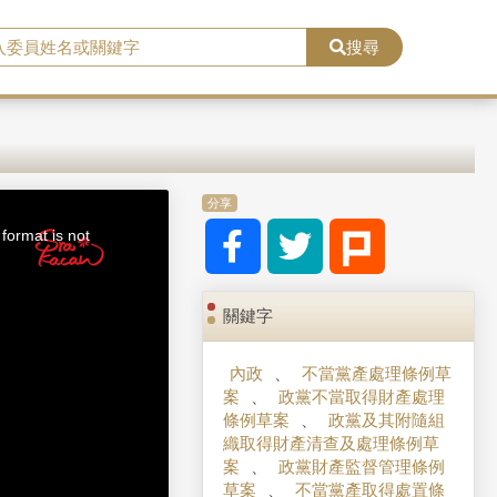
搜尋
分享
format is not
關鍵字
內政
、
不當黨產處理條例草
案
、
政黨不當取得財產處理
條例草案
、
政黨及其附隨組
織取得財產清查及處理條例草
案
、
政黨財產監督管理條例
草案
、
不當黨產取得處置條