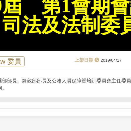
9屆 第1會期
l
a
：司法及法制委
y
V
i
aw 委員
2019/04/17
d
選部部長、銓敘部部長及公務人員保障暨培訓委員會主任委
e
詢。
o