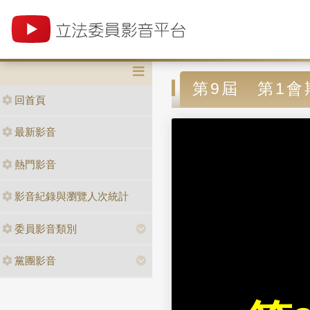
第9屆 第1會
回首頁
最新影音
熱門影音
影音紀錄與瀏覽人次統計
委員影音類別
黨團影音