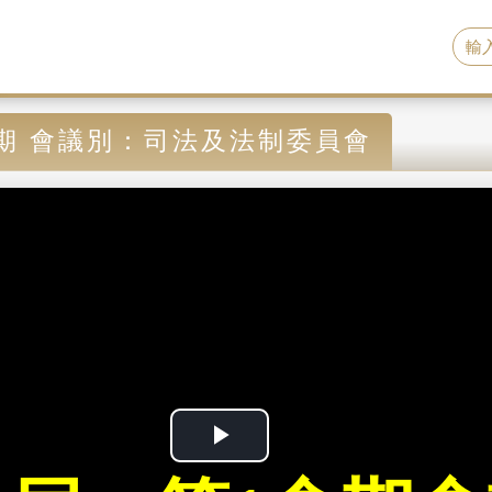
期 會議別：司法及法制委員會
P