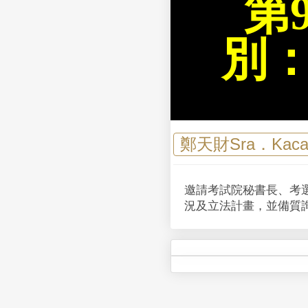
第
別
鄭天財Sra．Kac
邀請考試院秘書長、考
況及立法計畫，並備質