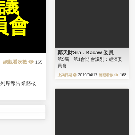
會議
員會
鄭天財Sra．Kacaw 委員
第9屆 第1會期 會議別：經濟委
165
員會
2019/04/17
168
員列席報告業務概