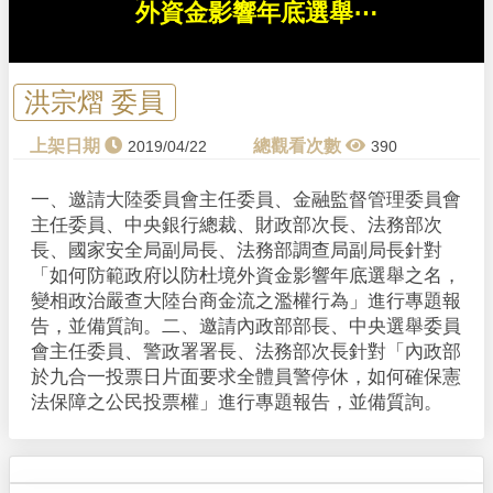
外資金影響年底選舉⋯
.
洪宗熠 委員
2019/04/22
390
一、邀請大陸委員會主任委員、金融監督管理委員會
主任委員、中央銀行總裁、財政部次長、法務部次
長、國家安全局副局長、法務部調查局副局長針對
「如何防範政府以防杜境外資金影響年底選舉之名，
變相政治嚴查大陸台商金流之濫權行為」進行專題報
告，並備質詢。二、邀請內政部部長、中央選舉委員
會主任委員、警政署署長、法務部次長針對「內政部
於九合一投票日片面要求全體員警停休，如何確保憲
法保障之公民投票權」進行專題報告，並備質詢。