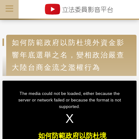
如何防範政府以防杜境外資金影
響年底選舉之名，變相政治嚴查
大陸台商金流之濫權行為
T
h
i
The media could not be loaded, either because the
s
i
server or network failed or because the format is not
s
a
supported.
m
o
d
a
l
w
i
n
d
如何防範政府以防杜境
o
w