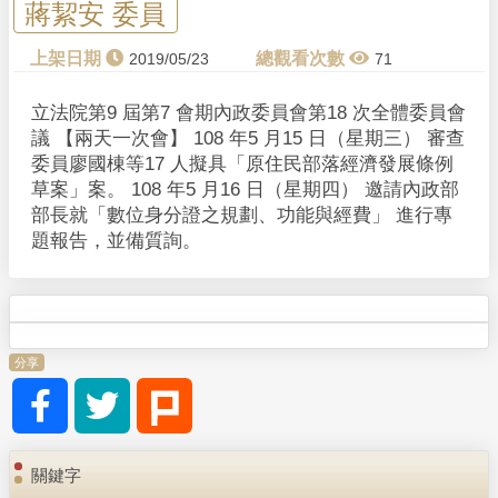
y
蔣絜安 委員
V
2019/05/23
71
i
立法院第9 屆第7 會期內政委員會第18 次全體委員會
議 【兩天一次會】 108 年5 月15 日（星期三） 審查
d
委員廖國棟等17 人擬具「原住民部落經濟發展條例
草案」案。 108 年5 月16 日（星期四） 邀請內政部
e
部長就「數位身分證之規劃、功能與經費」 進行專
題報告，並備質詢。
o
分享
關鍵字