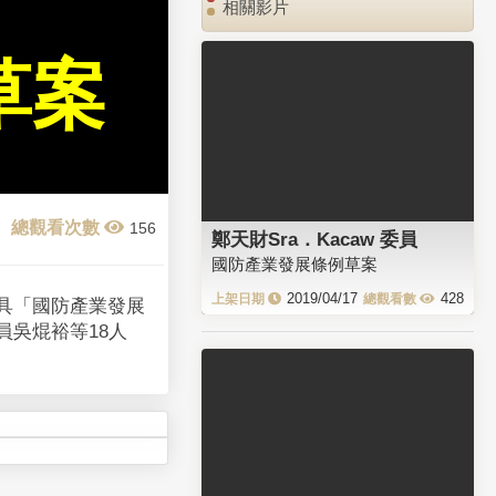
相關影片
草案
156
鄭天財Sra．Kacaw 委員
國防產業發展條例草案
2019/04/17
428
擬具「國防產業發展
員吳焜裕等18人