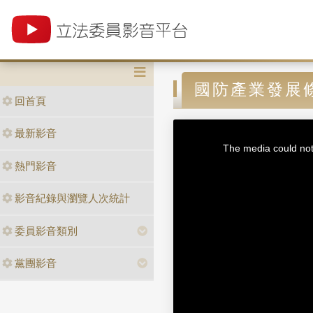
國防產業發展
回首頁
T
最新影音
h
i
The media could not 
s
i
熱門影音
s
a
m
o
d
影音紀錄與瀏覽人次統計
a
l
w
i
n
委員影音類別
d
o
w
.
黨團影音