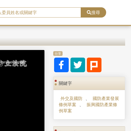
搜尋
分享
format is not
關鍵字
外交及國防
、
國防產業發展
條例草案
、
振興國防產業條
例草案