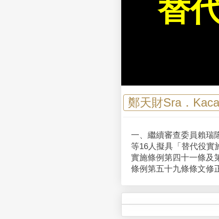
替
鄭天財Sra．Kac
一、繼續審查委員賴瑞
等16人擬具「替代役實
實施條例第四十一條及
條例第五十九條條文修