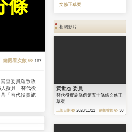
分條
文修正草案
相關影片
167
、審查委員羅致政
6人擬具「替代役
黃世杰 委員
擬具「替代役實施
替代役實施條例第五十條條文修正
草案
2020/11/11
30