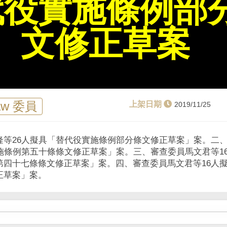
代役實施條例部
l
a
文修正草案
y
V
i
aw 委員
2019/11/25
d
隆等26人擬具「替代役實施條例部分條文修正草案」案。二
e
施條例第五十條條文修正草案」案。三、審查委員馬文君等1
第四十七條條文修正草案」案。四、審查委員馬文君等16人
o
正草案」案。