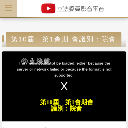
第10屆 第1會期 會議別：院會
T
h
i
The media could not be loaded, either because the
s
i
server or network failed or because the format is not
s
a
supported.
m
o
d
a
l
w
i
n
d
第10屆 第1會期會
o
w
議別：院會
.