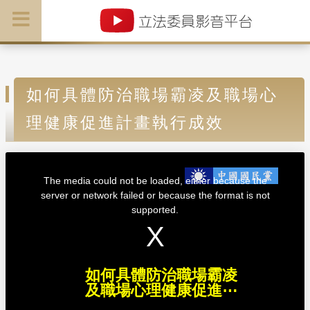
如何具體防治職場霸凌及職場心
理健康促進計畫執行成效
T
h
i
The media could not be loaded, either because the
s
i
server or network failed or because the format is not
s
a
supported.
m
o
d
a
l
w
i
n
d
如何具體防治職場霸凌
o
w
及職場心理健康促進⋯
.