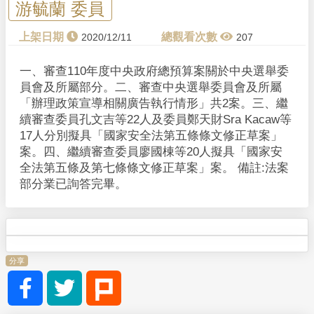
y
游毓蘭 委員
V
2020/12/11
207
i
一、審查110年度中央政府總預算案關於中央選舉委
員會及所屬部分。二、審查中央選舉委員會及所屬
d
「辦理政策宣導相關廣告執行情形」共2案。三、繼
續審查委員孔文吉等22人及委員鄭天財Sra Kacaw等
e
17人分別擬具「國家安全法第五條條文修正草案」
案。四、繼續審查委員廖國棟等20人擬具「國家安
o
全法第五條及第七條條文修正草案」案。 備註:法案
部分業已詢答完畢。
分享