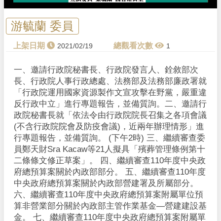
a
y
游毓蘭 委員
V
2021/02/19
1
i
一、邀請行政院秘書長、行政院發言人、銓敘部次
長、行政院人事行政總處、法務部及法務部廉政署就
d
「行政院運用國家資源製作文宣攻擊在野黨，嚴重違
反行政中立」進行專題報告，並備質詢。二、邀請行
e
政院秘書長就「依法令由行政院院長召集之各項會議
(不含行政院院會及防疫會議)，近兩年辦理情形」進
o
行專題報告，並備質詢。 (下午2時) 三、繼續審查委
員鄭天財Sra Kacaw等21人擬具「殯葬管理條例第十
二條條文修正草案」。 四、繼續審查110年度中央政
府總預算案關於內政部部分。 五、繼續審查110年度
中央政府總預算案關於內政部營建署及所屬部分。
六、繼續審查110年度中央政府總預算案附屬單位預
算非營業部分關於內政部主管作業基金—營建建設基
金。 七、繼續審查110年度中央政府總預算案附屬單