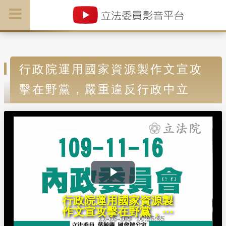
行政院運用國家資源製作文宣攻
擊在野黨，嚴重違反行政中立
P
行政院運用國家資源製
l
作文宣攻擊在野黨，⋯