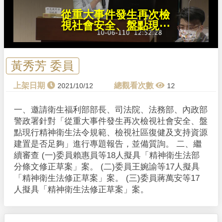
n
d
從重大事件發生再次檢
o
w
視社會安全、盤點現⋯
.
黃秀芳 委員
2021/10/12
12
一、邀請衛生福利部部長、司法院、法務部、內政部
警政署針對「從重大事件發生再次檢視社會安全、盤
點現行精神衛生法令規範、檢視社區復健及支持資源
建置是否足夠」進行專題報告，並備質詢。 二、繼
續審查 (一)委員賴惠員等18人擬具「精神衛生法部
分條文修正草案」案。 (二)委員王婉諭等17人擬具
「精神衛生法修正草案」案。 (三)委員蔣萬安等17
人擬具「精神衛生法修正草案」案。