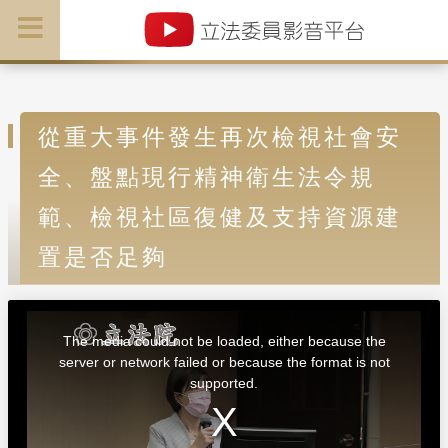
從重大事件發生再次檢視社會安
全、盤點現行精神衛生法令規
範、檢視社區復健及支持資源建
置是否足夠
T
h
i
The media could not be loaded, either because the
s
i
server or network failed or because the format is not
s
a
supported.
m
o
d
a
l
w
i