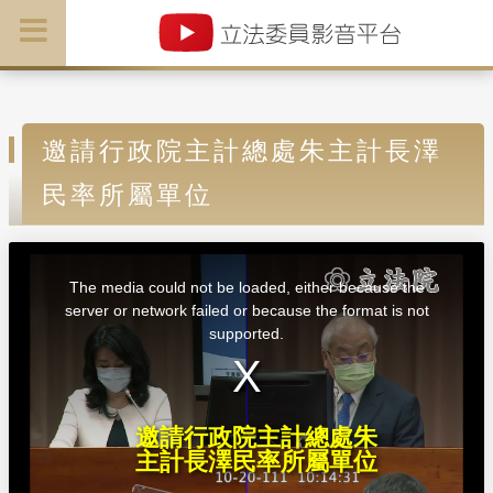
邀請行政院主計總處朱主計長澤
民率所屬單位
T
h
i
The media could not be loaded, either because the
s
i
server or network failed or because the format is not
s
a
supported.
m
o
d
a
l
w
i
n
d
邀請行政院主計總處朱
o
w
主計長澤民率所屬單位
.