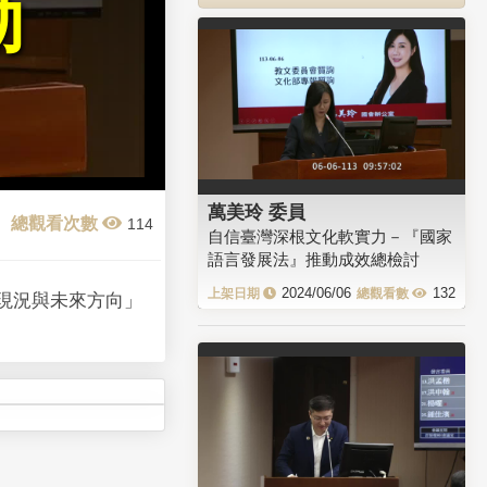
動
萬美玲 委員
114
自信臺灣深根文化軟實力－『國家
語言發展法』推動成效總檢討
2024/06/06
132
動現況與未來方向」