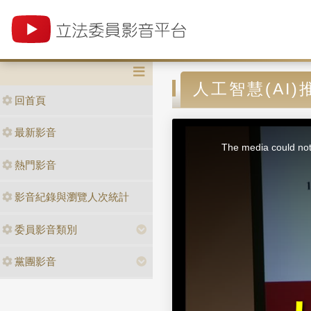
人工智慧(AI
回首頁
T
最新影音
h
i
The media could not 
s
i
熱門影音
s
a
m
o
d
影音紀錄與瀏覽人次統計
a
l
w
i
n
委員影音類別
d
o
w
.
黨團影音