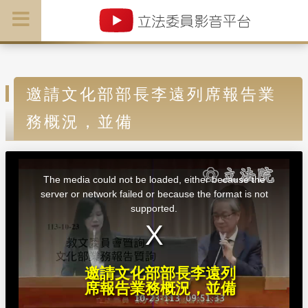
邀請文化部部長李遠列席報告業
務概況，並備
T
h
i
The media could not be loaded, either because the
s
i
server or network failed or because the format is not
s
a
supported.
m
o
d
a
l
w
i
n
d
邀請文化部部長李遠列
o
w
席報告業務概況，並備
.