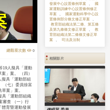
發展中心設置條例草案
、
國
家運動訓練中心設置條例修正
草案
、
國家運動科學中心設
案
置條例部分條文修正草案
、
教育部組織法第二條、第五條
及第九條條文修正草案
、
教
育部組織法第二條條文修正草
案
、
司法及法制
0
相關影片
等19人擬具「運動
草案」案。 （四）
人擬具「運動部組
。 （七）委員徐富
法草案」案。
擬具「運動部組織
案審查 （一）行
「體育暨運動發展
傅崐萁 委員