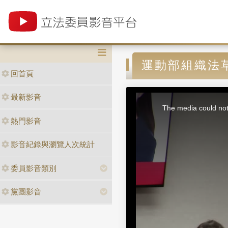
運動部組織法
回首頁
T
最新影音
h
i
The media could not 
s
i
熱門影音
s
a
m
o
d
影音紀錄與瀏覽人次統計
a
l
w
i
n
委員影音類別
d
o
w
.
黨團影音